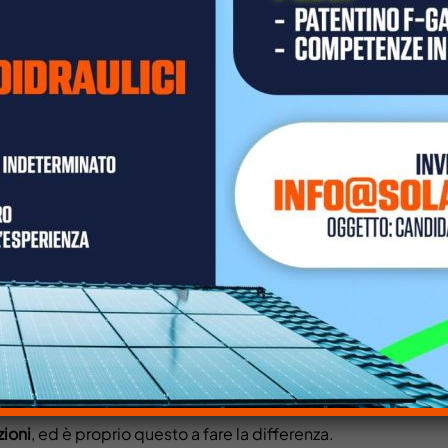
sizione del tetto, zona geografica, consumi della famiglia.
consente di
ridurre in modo significativo la bolletta
, soprattu
costi, ma nel tempo può portare a un equilibrio più sostenib
PETTI DA VALUTARE
i produrre energia in autonomia e ridurre la dipendenza dalla 
l’investimento iniziale e lo spazio disponibile per l’installaz
zioni
, ed è proprio questo a fare la differenza.