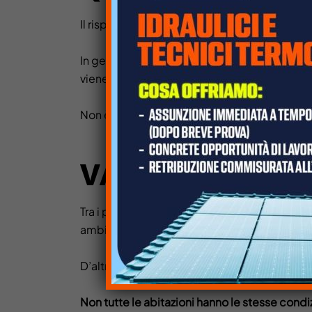
Il risparmio dipende da diversi fattori: espo
In generale, un impianto ben dimensionato 
viene utilizzata durante il giorno.
Non è una soluzione immediata per azzerare i 
VANTAGGI E AS
Tra i principali vantaggi c’è la possibilità d
ambientale più contenuto.
D’altra parte, è importante considerare anche 
Non tutte le abitazioni hanno le stesse condi