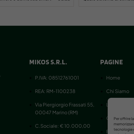
MIKOS S.R.L.
PAGINE
,
P.IVA: 08512761001
Home
REA: RM-1100238
Chi Siamo
Via Piergiorgio Frassati 55,
Lavora con n
00047 Marino (RM)
Contattaci
Per offrire 
memorizzare 
C.Sociale: € 10.000,00
tecnologie c
Privacy Poli