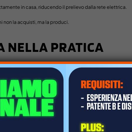
tamente in casa, riducendo il prelievo dalla rete elettrica.
i non la acquisti, ma la produci.
 NELLA PRATICA
mbri. I pannelli catturano la luce solare e generano corrente
domestico e alimenta gli elettrodomestici.
, puoi immetterla in rete oppure accumularla con un sistema d
PARMIA