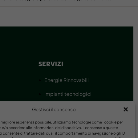
SERVIZI
Energie Rinnovabili
Impianti tecnologici
oi
Climatizzazione
Gestisci il consenso
Sicurezza & Domotica
la migliore esperienza possibile, utilizziamo tecnologie come i cookie per
e/o accedere alle informazioni del dispositivo. Il consenso a queste
i consente di trattare dati quali il comportamento di navigazione o gli ID
cy
Edilizia & Riqualificazione