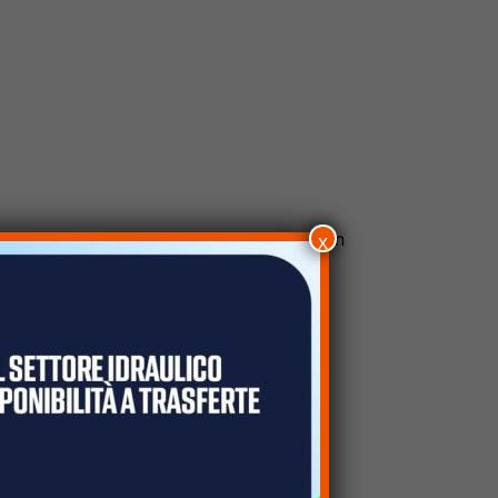
 continua. Questa viene poi trasformata in
x
i batterie.