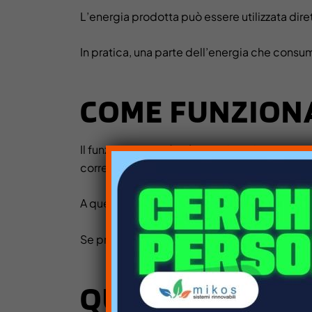
L’energia prodotta può essere utilizzata diret
In pratica, una parte dell’energia che consum
COME FUNZIONA
Il funzionamento è più semplice di quanto se
corrente utilizzabile grazie a un inverter.
A quel punto, l’energia entra nell’impianto 
Se produci più energia di quella che utilizzi
QUANTO SI RIS