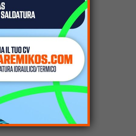
tto se gran parte dell’energia prodotta
ile.
rete. A questo si aggiunge un impatto
ione.