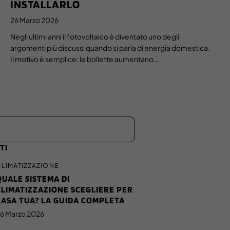
INSTALLARLO
26 Marzo 2026
Negli ultimi anni il fotovoltaico è diventato uno degli
argomenti più discussi quando si parla di energia domestica.
Il motivo è semplice: le bollette aumentano…
TI
CLIMATIZZAZIONE
QUALE SISTEMA DI
CLIMATIZZAZIONE SCEGLIERE PER
CASA TUA? LA GUIDA COMPLETA
6 Marzo 2026